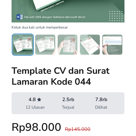
Ketuk dua kali untuk memperbesar
Template CV dan Surat
Lamaran Kode 044
4.8
2.5rb
7.8rb
12 Ulasan
Terjual
Dilihat
Rp98.000
Rp145.000