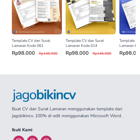
Template CV dan Surat
Template CV dan Surat
Template CV
Lamaran Kode 061
Lamaran Kode 014
Lamaran Ko
Rp98.000
Rp98.000
Rp98.0
Rp145.000
Rp145.000
Buat CV dan Surat Lamaran menggunakan template dari
jagobikincv. 100% di-edit menggunakan Microsoft Word.
Ikuti Kami