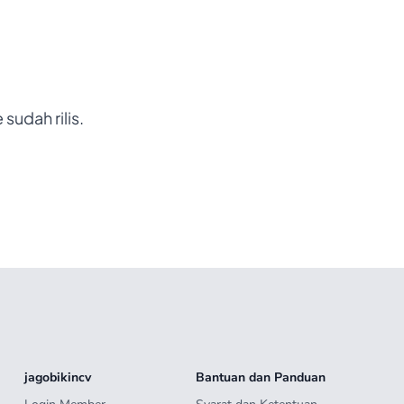
sudah rilis.
jagobikincv
Bantuan dan Panduan