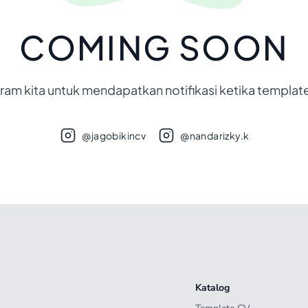
COMING SOON
gram kita untuk mendapatkan notifikasi ketika template 
@jagobikincv
@nandarizky.k
Katalog