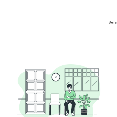
Navi
Bera