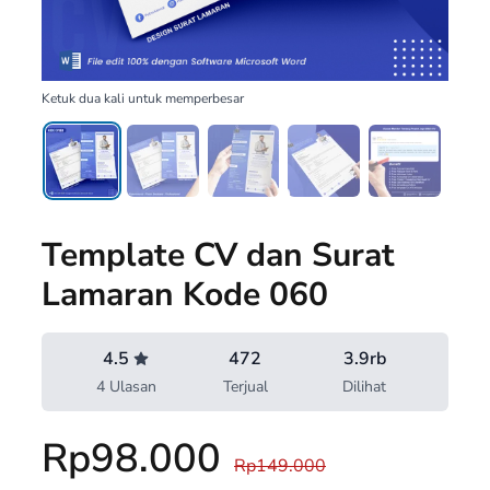
Ketuk dua kali untuk memperbesar
Template CV dan Surat
Lamaran Kode 060
4.5
472
3.9rb
4 Ulasan
Terjual
Dilihat
Rp98.000
Rp149.000