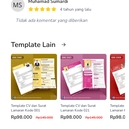
Muhamad Sumardi
4 tahun yang lalu
Tidak ada komentar yang diberikan
Template Lain
Template CV dan Surat
Template CV dan Surat
Template CV
Lamaran Kode 001
Lamaran Kode 021
Lamaran Ko
Rp98.000
Rp98.000
Rp98.0
Rp145.000
Rp145.000