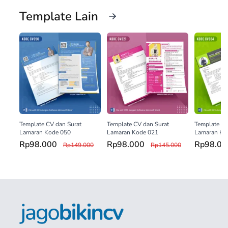
Template Lain
Template CV dan Surat
Template CV dan Surat
Template CV
Lamaran Kode 050
Lamaran Kode 021
Lamaran Ko
Rp98.000
Rp98.000
Rp98.0
Rp149.000
Rp145.000