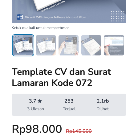
Ketuk dua kali untuk memperbesar
Template CV dan Surat
Lamaran Kode 072
3.7
253
2.1rb
3 Ulasan
Terjual
Dilihat
Rp98.000
Rp145.000