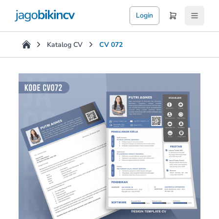
Login
Katalog CV
CV 072