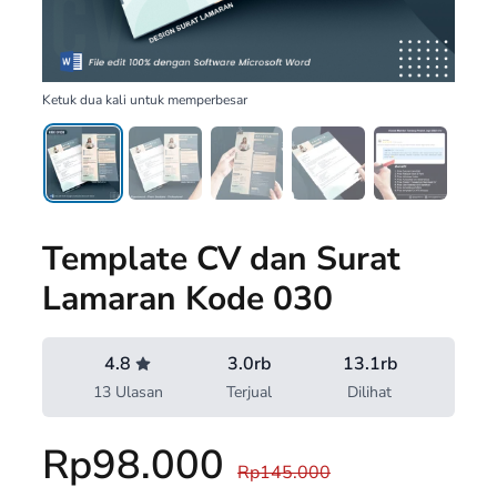
Ketuk dua kali untuk memperbesar
Template CV dan Surat
Lamaran Kode 030
4.8
3.0rb
13.1rb
13 Ulasan
Terjual
Dilihat
Rp98.000
Rp145.000