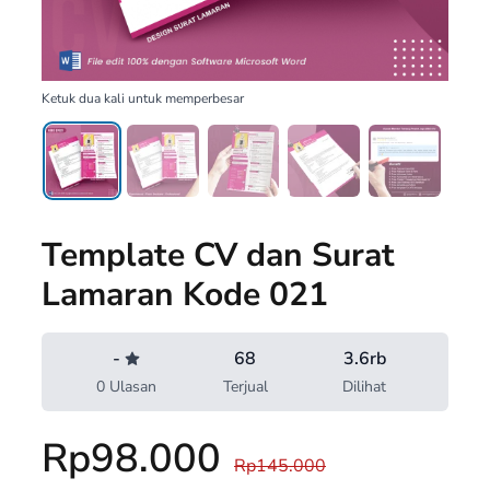
Ketuk dua kali untuk memperbesar
Template CV dan Surat
Lamaran Kode 021
-
68
3.6rb
0 Ulasan
Terjual
Dilihat
Rp98.000
Rp145.000