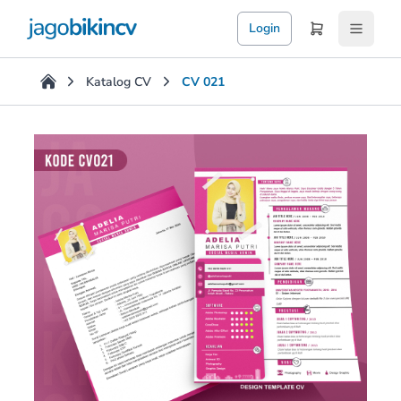
Login
Katalog CV
CV 021