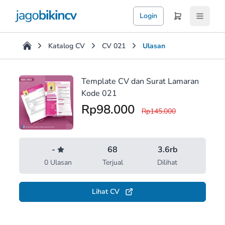
Login
Katalog CV
CV 021
Ulasan
Ulasan
Tentang Template CV dan Surat Lamaran Kode 021
Template CV dan Surat Lamaran
Kode 021
Rp98.000
Rp145.000
-
68
3.6rb
0 Ulasan
Terjual
Dilihat
Lihat CV