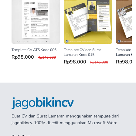
Template CV ATS Kode 006
Template CV dan Surat
Template CV
Lamaran Kode 015
Lamaran Ko
Rp98.000
Rp145.000
Rp98.000
Rp98.0
Rp145.000
Buat CV dan Surat Lamaran menggunakan template dari
jagobikincv. 100% di-edit menggunakan Microsoft Word.