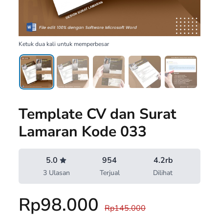
Ketuk dua kali untuk memperbesar
Template CV dan Surat
Lamaran Kode 033
5.0
954
4.2rb
3 Ulasan
Terjual
Dilihat
Rp98.000
Rp145.000