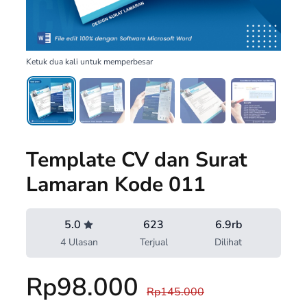
Ketuk dua kali untuk memperbesar
Template CV dan Surat
Lamaran Kode 011
5.0
623
6.9rb
4 Ulasan
Terjual
Dilihat
Rp98.000
Rp145.000