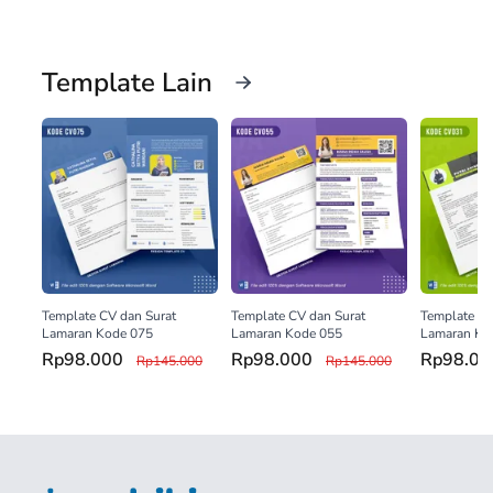
Template Lain
Template CV dan Surat
Template CV dan Surat
Template CV
Lamaran Kode 075
Lamaran Kode 055
Lamaran Ko
Rp98.000
Rp98.000
Rp98.0
Rp145.000
Rp145.000