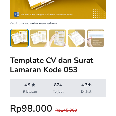
Ketuk dua kali untuk memperbesar
Template CV dan Surat
Lamaran Kode 053
4.9
874
4.3rb
9 Ulasan
Terjual
Dilihat
Rp98.000
Rp145.000