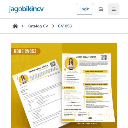
Login
Katalog CV
CV 053