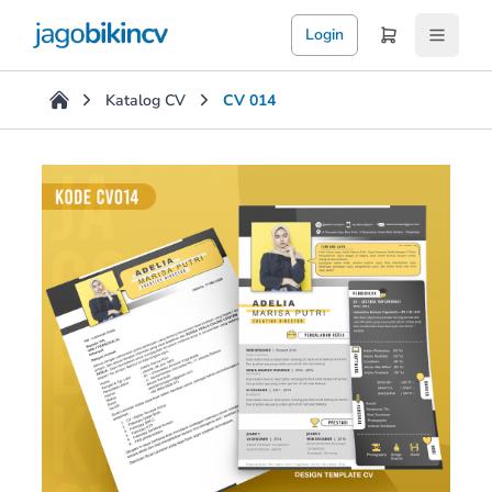
Login
Katalog CV
CV 014