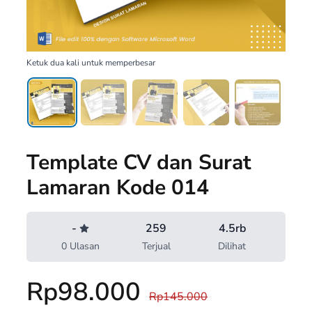
Ketuk dua kali untuk memperbesar
Template CV dan Surat
Lamaran Kode 014
-
259
4.5rb
0 Ulasan
Terjual
Dilihat
Rp98.000
Rp145.000