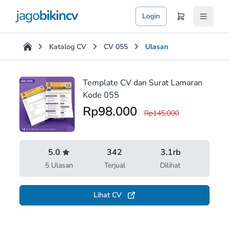
Login
Katalog CV
CV 055
Ulasan
Ulasan
Tentang Template CV dan Surat Lamaran Kode 055
Template CV dan Surat Lamaran
Kode 055
Rp98.000
Rp145.000
5.0
342
3.1rb
5 Ulasan
Terjual
Dilihat
Lihat CV