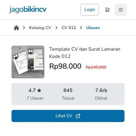
Login
Katalog CV
CV 012
Ulasan
Ulasan
Tentang Template CV dan Surat Lamaran Kode 012
Template CV dan Surat Lamaran
Kode 012
Rp98.000
Rp145.000
4.7
845
7.6rb
7 Ulasan
Terjual
Dilihat
Lihat CV